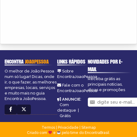
ENCONTRA
JOAOPESSOA
LINKS RÁPIDOS
NOVIDADES POR E-
MAIL
O melhor de João Pessoa
Sobre
num só lugar! Dicas, onde
EncontraJoaoPessoa
Receba grátis as
ir, o que fazer, as melhores
principais notícias,
Fale com o
empresas, locais, serviços
dicas e promoções
EncontraJoaoPessoa
e muito mais no guia
Encontra JoãoPessoa.
ANUNCIE
:
Com
destaque
|
Grátis
Termos
|
Privacidade
|
Sitemap
Criado com
e
pelo time do EncontraBrasil