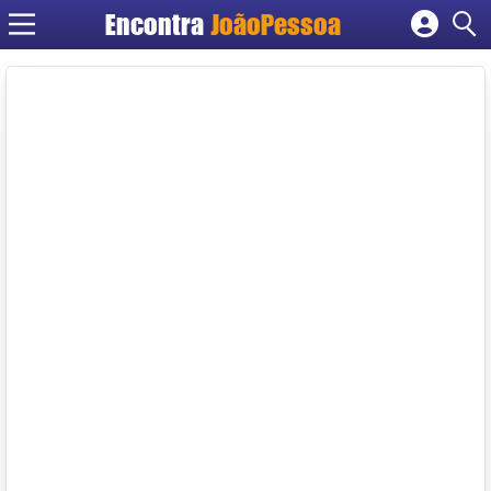
Encontra
JoãoPessoa
Cadastrar empresa
Fazer login
Criar conta