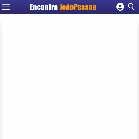
Encontra
JoãoPessoa
Cadastrar empresa
Fazer login
Criar conta