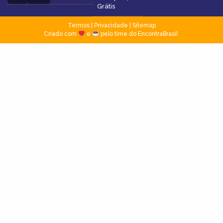
Grátis
Termos
|
Privacidade
|
Sitemap
Criado com
e
pelo time do EncontraBrasil