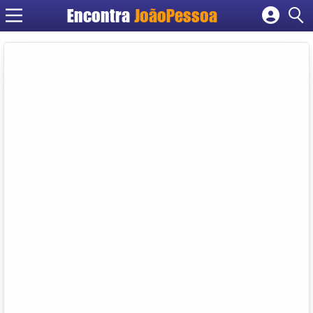
Encontra
JoãoPessoa
Cadastrar empresa
Fazer login
Criar conta