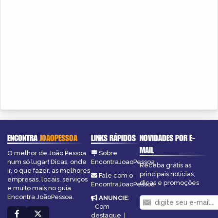
ENCONTRA
JOAOPESSOA
LINKS RÁPIDOS
NOVIDADES POR E-
MAIL
O melhor de João Pessoa
Sobre
num só lugar! Dicas, onde
EncontraJoaoPessoa
Receba grátis as
ir, o que fazer, as melhores
principais notícias,
Fale com o
empresas, locais, serviços
dicas e promoções
EncontraJoaoPessoa
e muito mais no guia
Encontra JoãoPessoa.
ANUNCIE
:
Com
destaque
|