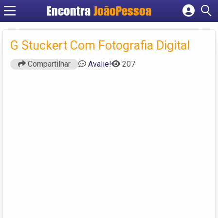
Encontra
JoãoPessoa
Cadastrar empresa
Fazer login
G Stuckert Com Fotografia Digital
Criar conta
Compartilhar
Avalie!
207