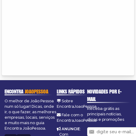
ENCONTRA
JOAOPESSOA
LINKS RÁPIDOS
NOVIDADES POR E-
MAIL
O melhor de João Pessoa
Sobre
num só lugar! Dicas, onde
EncontraJoaoPessoa
Receba grátis as
ir, o que fazer, as melhores
principais notícias,
Fale com o
empresas, locais, serviços
dicas e promoções
EncontraJoaoPessoa
e muito mais no guia
Encontra JoãoPessoa.
ANUNCIE
:
Com