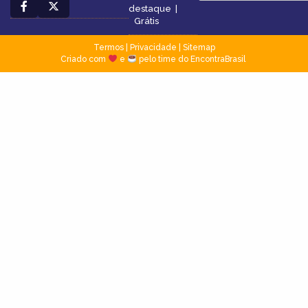
destaque
|
Grátis
Termos
|
Privacidade
|
Sitemap
Criado com
e
pelo time do EncontraBrasil