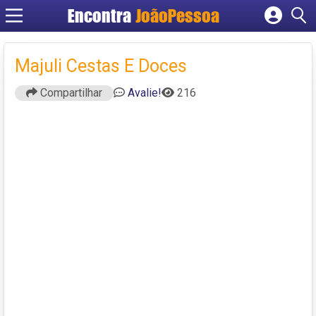
Encontra
JoãoPessoa
Cadastrar empresa
Fazer login
Majuli Cestas E Doces
Criar conta
Compartilhar
Avalie!
216