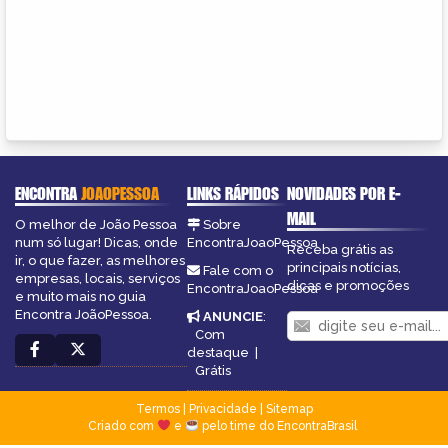
ENCONTRA
JOAOPESSOA
LINKS RÁPIDOS
NOVIDADES POR E-
MAIL
O melhor de João Pessoa
Sobre
num só lugar! Dicas, onde
EncontraJoaoPessoa
Receba grátis as
ir, o que fazer, as melhores
principais notícias,
Fale com o
empresas, locais, serviços
dicas e promoções
EncontraJoaoPessoa
e muito mais no guia
Encontra JoãoPessoa.
ANUNCIE
:
Com
destaque
|
Grátis
Termos
|
Privacidade
|
Sitemap
Criado com
e
pelo time do EncontraBrasil