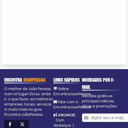
ENCONTRA
JOAOPESSOA
LINKS RÁPIDOS
NOVIDADES POR E-
MAIL
O melhor de João Pessoa
Sobre
num só lugar! Dicas, onde
EncontraJoaoPessoa
Receba grátis as
ir, o que fazer, as melhores
principais notícias,
Fale com o
empresas, locais, serviços
dicas e promoções
EncontraJoaoPessoa
e muito mais no guia
Encontra JoãoPessoa.
ANUNCIE
:
Com
destaque
|