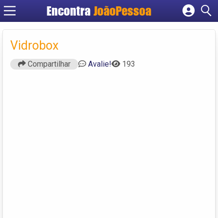
Encontra
JoãoPessoa
Cadastrar empresa
Fazer login
Vidrobox
Criar conta
Compartilhar
Avalie!
193