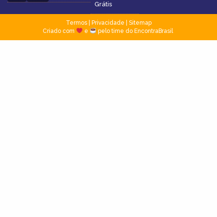
Grátis
Termos
|
Privacidade
|
Sitemap
Criado com
e
pelo time do EncontraBrasil